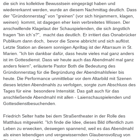
die sich ins kollektive Bewusstsein eingeprägt haben und
wiedererkannt werden, wurde an diesem Nachmittag deutlich. Dass
der "Gründonnerstag" von "greinen" (vor sich hinjammern, klagen,
weinen) kommt, ist dagegen eher kein verbreitetes Wissen. Der
anschwillende Klagelaut der Schauspielenden, die sich ängstlich
fragen "bin ich`s?", macht das deutlich. Er irritiert das Osnabrücker
Publikum dann doch, bevor die Szene abbricht und sich auflöst.
Letzte Station an diesem sonnigen Apriltag ist der Altarraum in St.
Marien. "Ich bin dankbar dafür, dass heute vieles mal ganz anders
ist im Gottesdienst. Dass wir heute auch das Abendmahl mal ganz
anders feiern", erläuterte Pastor Both die Bedeutung des
Gründonnerstag für die Begründung der Abendmahlsfeier bis
heute. Die Performance unmittlebar vor dem Altarbild mit Szenen
dieses letzten Abendmahls zu verfolgen, sorgte zum Abschluss des
Tages für eine besondere Intensität. Das galt auch für das
anschließende Abendmahl mit allen - Laienschauspielenden und
Gottesdienstbesuchenden.
Friedrich Selter hatte bei dem Straßentheater in der Rolle des
Matthäus mitgewirkt. "Ich finde die Idee, dieses Bild öffentlich zum
Leben zu erwecken, deswegen spannend, weil es das Abendmahl
als einen lebendigen und vergewissernden Glaubensvollzug von