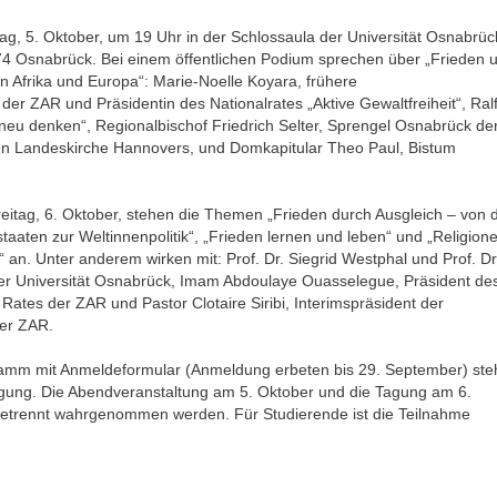
ag, 5. Oktober, um 19 Uhr in der Schlossaula der Universität Osnabrüc
4 Osnabrück. Bei einem öffentlichen Podium sprechen über „Frieden 
n Afrika und Europa“: Marie-Noelle Koyara, frühere
 der ZAR und Präsidentin des Nationalrates „Aktive Gewaltfreiheit“, Ral
 neu denken“, Regionalbischof Friedrich Selter, Sprengel Osnabrück de
en Landeskirche Hannovers, und Domkapitular Theo Paul, Bistum
eitag, 6. Oktober, stehen die Themen „Frieden durch Ausgleich – von 
aaten zur Weltinnenpolitik“, „Frieden lernen und leben“ und „Religion
n“ an. Unter anderem wirken mit: Prof. Dr. Siegrid Westphal und Prof. Dr
r Universität Osnabrück, Imam Abdoulaye Ouasselegue, Präsident de
Rates der ZAR und Pastor Clotaire Siribi, Interimspräsident der
der ZAR.
ramm mit Anmeldeformular (Anmeldung erbeten bis 29. September) ste
gung. Die Abendveranstaltung am 5. Oktober und die Tagung am 6.
etrennt wahrgenommen werden. Für Studierende ist die Teilnahme