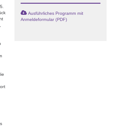
5.
ück
Ausführliches Programm mit
ht
Anmeldeformular (PDF)
,
u
n
en
die
m
ort
k
s