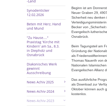
-Land
Beginn ist am Donnerst
Synodenticker
Neuer Graben 29, 4907
12.02.2026
Sicherheit neu denken i
Verteidigungsministerin
Beten mit Herz, Hand
Becker von „Sicherheit
und Mund
Evangelisch-lutherisch
Osnabrück.
"Zu Hause...."
Praxistag 'Kirche mit
Kindern' am Sa., 8.3.
Beim Tagungsteil am Fr
in Diepholz und
Gründung der Nationalst
Osnabrück
als Friedensstifterinne
Thomas Nauerth von de
Diakonisches Werk
Nationalen Islamischen 
gewinnt
Evangelischen Allianz 
Ausschreibung
Das ausführliche Prog
News Achiv 2025
als Download zur Verfü
Oktober können auch g
News-Achiv-2024
kostenlos.
News-Achiv-2023