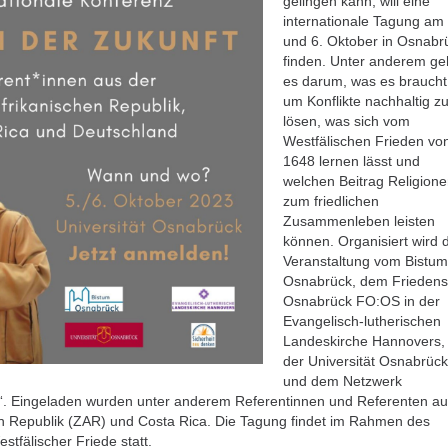
gelingen kann, will eine
internationale Tagung am 
und 6. Oktober in Osnabr
finden. Unter anderem ge
es darum, was es braucht
um Konflikte nachhaltig z
lösen, was sich vom
Westfälischen Frieden vo
1648 lernen lässt und
welchen Beitrag Religion
zum friedlichen
Zusammenleben leisten
können. Organisiert wird 
Veranstaltung vom Bistu
Osnabrück, dem Friedens
Osnabrück FO:OS in der
Evangelisch-lutherischen
Landeskirche Hannovers,
der Universität Osnabrüc
und dem Netzwerk
“. Eingeladen wurden unter anderem Referentinnen und Referenten au
en Republik (ZAR) und Costa Rica. Die Tagung findet im Rahmen des
tfälischer Friede statt.