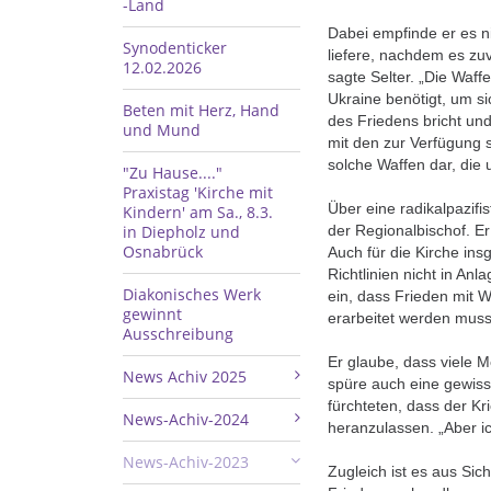
-Land
Dabei empfinde er es n
Synodenticker
liefere, nachdem es z
12.02.2026
sagte Selter. „Die Waff
Ukraine benötigt, um s
Beten mit Herz, Hand
des Friedens bricht und
und Mund
mit den zur Verfügung st
solche Waffen dar, die 
"Zu Hause...."
Praxistag 'Kirche mit
Über eine radikalpazif
Kindern' am Sa., 8.3.
in Diepholz und
der Regionalbischof. E
Osnabrück
Auch für die Kirche ins
Richtlinien nicht in An
Diakonisches Werk
ein, dass Frieden mit Wa
gewinnt
erarbeitet werden muss
Ausschreibung
Er glaube, dass viele M
News Achiv 2025
spüre auch eine gewiss
fürchteten, dass der Kr
News-Achiv-2024
heranzulassen. „Aber ic
News-Achiv-2023
Zugleich ist es aus Si