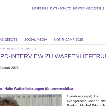
IMPRESSUM
DATENSCHUTZ
HINWEIS-MELDESTELLE
ANGEBOTE
SOCIAL MEDIA
KONFI-CAMP 2025
lter im epd-Interview zu ...
EPD-INTERVIEW ZU WAFFENLIEFERU
 Januar 2023
er: Halte Waffenlieferungen für unvermeidbar
Osnabrück (epd). Der
evangelische Osnabrücke
Regionalbischof Friedrich