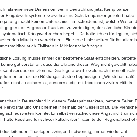
icht als eine neue Dimension, wenn Deutschland jetzt Kampfpanzer
uvor Flugabwehrsysteme, Gewehre und Schützenpanzer geliefert habe,
engattung macht keinen Unterschied. Entscheidend ist, welche Waffen d
ich gegen den Aggressor Russland zu verteidigen, der sämtliche Statut
 systematisch Kriegsverbrechen begeht. Da halte ich es für legitim, sic
ehenden Mitteln zu verteidigen.“ Eine rote Linie stellten für ihn allerdi
unvermeidbar auch Zivilisten in Mitleidenschaft zögen.
istische Lösung müsse immer der betroffene Staat entscheiden, betonte
r könne gut verstehen, dass die Ukraine diesen Weg nicht gewählt habe
gesamt sei das ein Dilemma. Sie lege etwa ihr Geld nach ihren ethisch
lageformen an, die die Rüstungsindustrie begünstigen. „Wir stehen dafür
ffen nicht zu sichern ist, sondern stetig mit friedlichen zivilen Mitteln
.“
enschen in Deutschland in diesem Zwiespalt steckten, betonte Selter. 
e Nervosität und Unsicherheit innerhalb der Gesellschaft. Die Mensch
ieg sich ausweiten könnte. Er selbst versuche, diese Angst nicht an sich
h halte Russland für schwer kalkulierbar“, räumte der Regionalbischof 
cht des leitenden Theologen zwingend notwendig, immer wieder auf