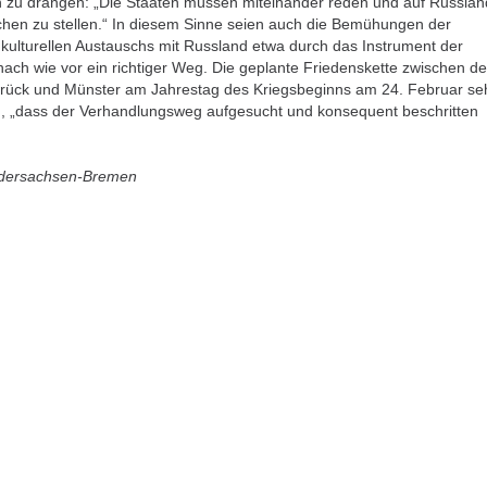
 zu drängen: „Die Staaten müssen miteinander reden und auf Russlan
chen zu stellen.“ In diesem Sinne seien auch die Bemühungen der
kulturellen Austauschs mit Russland etwa durch das Instrument der
nach wie vor ein richtiger Weg. Die geplante Friedenskette zwischen d
rück und Münster am Jahrestag des Kriegsbeginns am 24. Februar se
, „dass der Verhandlungsweg aufgesucht und konsequent beschritten
edersachsen-Bremen