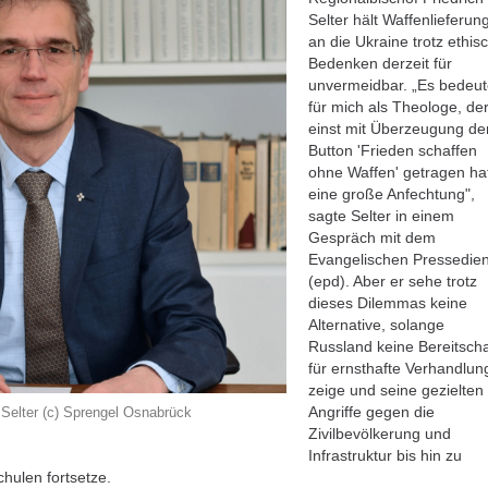
Selter hält Waffenlieferun
an die Ukraine trotz ethis
Bedenken derzeit für
unvermeidbar. „Es bedeut
für mich als Theologe, de
einst mit Überzeugung de
Button 'Frieden schaffen
ohne Waffen' getragen ha
eine große Anfechtung",
sagte Selter in einem
Gespräch mit dem
Evangelischen Pressedien
(epd). Aber er sehe trotz
dieses Dilemmas keine
Alternative, solange
Russland keine Bereitscha
für ernsthafte Verhandlu
zeige und seine gezielten
Angriffe gegen die
 Selter (c) Sprengel Osnabrück
Zivilbevölkerung und
Infrastruktur bis hin zu
ulen fortsetze.