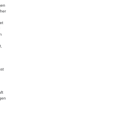
gen
cher
et
r
n
t,
st
ft
ngen