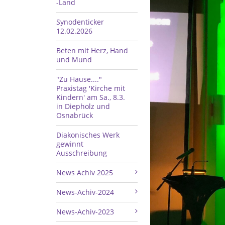
-Land
Synodenticker
12.02.2026
Beten mit Herz, Hand
und Mund
"Zu Hause...."
Praxistag 'Kirche mit
Kindern' am Sa., 8.3.
in Diepholz und
Osnabrück
Diakonisches Werk
gewinnt
Ausschreibung
News Achiv 2025
News-Achiv-2024
News-Achiv-2023