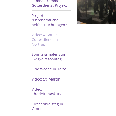
Samba-Trommel-
Gottesdienst-Projekt
Projekt
"Ehrenamtliche
helfen Flüchtlingen"
Video: 4.Gothic
Gottesdienst in
Nortrup
Sonntagsmaler zum
Ewigkeitssonntag
Eine Woche in Taizé
Video: St. Martin
Video:
Chorleitungskurs
Kirchenkreistag in
Venne