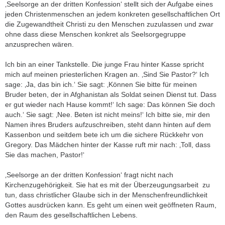
‚Seelsorge an der dritten Konfession‘ stellt sich der Aufgabe eines
jeden Christenmenschen an jedem konkreten gesellschaftlichen Ort
die Zugewandtheit Christi zu den Menschen zuzulassen und zwar
ohne dass diese Menschen konkret als Seelsorgegruppe
anzusprechen wären.
Ich bin an einer Tankstelle. Die junge Frau hinter Kasse spricht
mich auf meinen priesterlichen Kragen an. ‚Sind Sie Pastor?‘ Ich
sage: ‚Ja, das bin ich.‘ Sie sagt: ‚Können Sie bitte für meinen
Bruder beten, der in Afghanistan als Soldat seinen Dienst tut. Dass
er gut wieder nach Hause kommt!‘ Ich sage: Das können Sie doch
auch.‘ Sie sagt: ‚Nee. Beten ist nicht meins!‘ Ich bitte sie, mir den
Namen ihres Bruders aufzuschreiben, steht dann hinten auf dem
Kassenbon und seitdem bete ich um die sichere Rückkehr von
Gregory. Das Mädchen hinter der Kasse ruft mir nach: ‚Toll, dass
Sie das machen, Pastor!‘
‚Seelsorge an der dritten Konfession‘ fragt nicht nach
Kirchenzugehörigkeit. Sie hat es mit der Überzeugungsarbeit zu
tun, dass christlicher Glaube sich in der Menschenfreundlichkeit
Gottes ausdrücken kann. Es geht um einen weit geöffneten Raum,
den Raum des gesellschaftlichen Lebens.